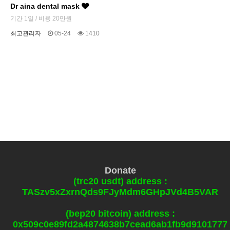
Dr aina dental mask
기간 1일 / 비용 20만원
최고관리자
05-24
1410
Donate
(trc20 usdt) address :
TASzv5xZxrnQds9FJyMdm6GHpJVd4B5VAR
(bep20 bitcoin) address :
0x509c0e89fd2a4874638b7cead6ab1fb9d9101777