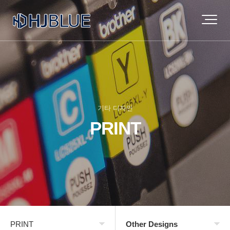
기타 디자인
PRINT
PRINT
Other Designs