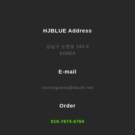
HJBLUE Address
강남구 논현동 193-9
KOREA
E-mail
vovnixguess@daum.net
Order
010-7674-6764