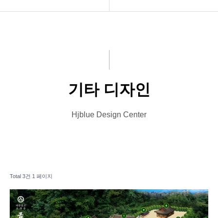
INTRO
Menu Book
HOMEPAGE
Catalog
VIDEO
Leaflet
기타 디자인
LOGO
Banner
PRINT
Card
Hjblue Design Center
Font Designs
Other Designs
BLOG
Total 3건
1 페이지
ORDER